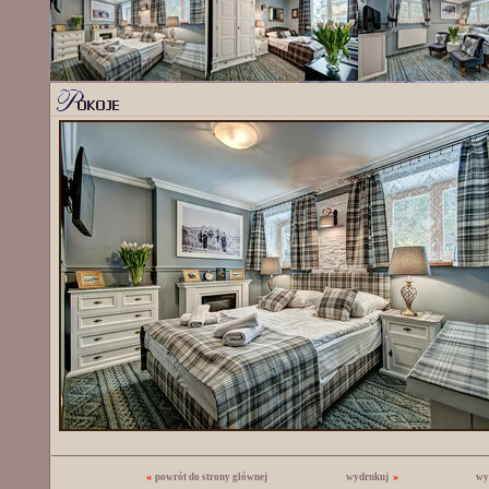
«
»
powrót do strony głównej
wydrukuj
wy